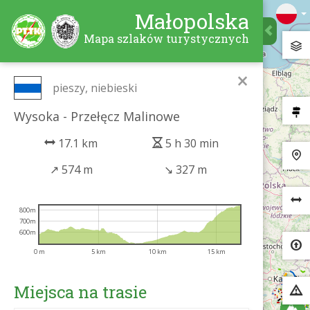
Małopolska
Mapa szlaków turystycznych
×
pieszy, niebieski
Wysoka - Przełęcz Malinowe
17.1 km
5 h 30 min
↗
574 m
↘
327 m
800m
700m
600m
0 m
5 km
10 km
15 km
Miejsca na trasie