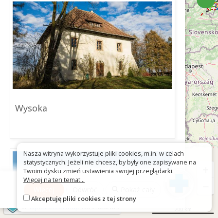
Wysoka
Nasza witryna wykorzystuje pliki cookies, m.in. w celach
statystycznych. Jeżeli nie chcesz, by były one zapisywane na
+
Twoim dysku zmień ustawienia swojej przeglądarki.
Więcej na ten temat...
−
Więcej
Odwróć
Pokaż cały
Akceptuję pliki cookies z tej strony
©
OpenStreetMap
contributors
200 km