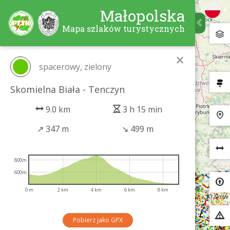
Małopolska
Mapa szlaków turystycznych
×
spacerowy, zielony
Skomielna Biała - Tenczyn
9.0 km
3 h 15 min
↗
347 m
↘
499 m
800m
600m
0 m
2 km
4 km
6 km
8 km
Pobierz jako GPX