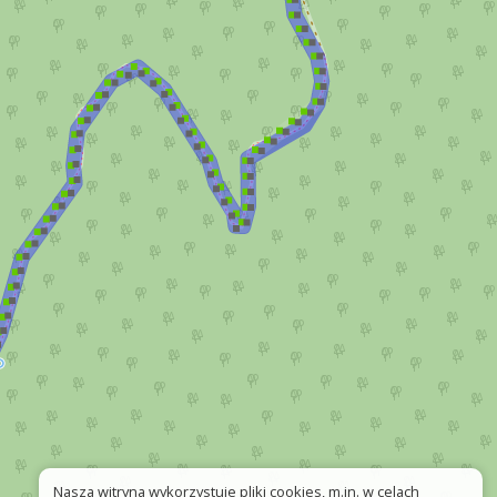
Nasza witryna wykorzystuje pliki cookies, m.in. w celach