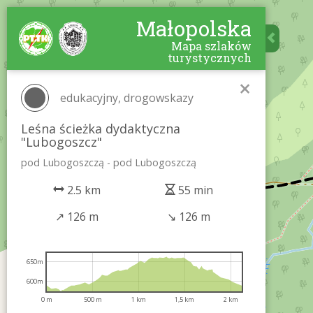
Małopolska
Mapa szlaków
turystycznych
×
edukacyjny, drogowskazy
Leśna ścieżka dydaktyczna
"Lubogoszcz"
pod Lubogoszczą - pod Lubogoszczą
2.5 km
55 min
↗
126 m
↘
126 m
650m
600m
0 m
500 m
1 km
1,5 km
2 km