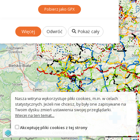
Pobierz jako GPX
Więcej
Odwróć
Pokaż cały
Nasza witryna wykorzystuje pliki cookies, m.in. w celach
statystycznych. Jeżeli nie chcesz, by były one zapisywane na
+
Twoim dysku zmień ustawienia swojej przeglądarki.
Więcej na ten temat...
−
Akceptuję pliki cookies z tej strony
©
OpenStreetMap
contributors
20 km