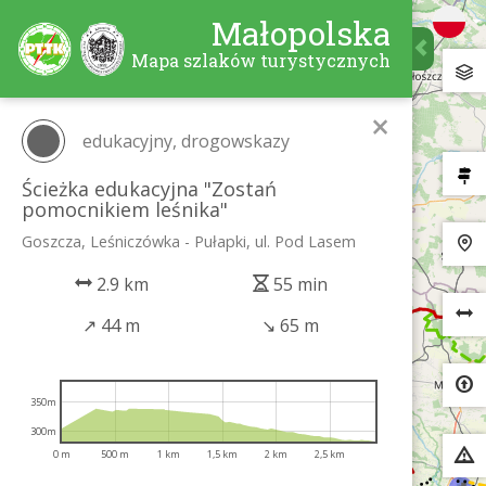
Małopolska
Mapa szlaków turystycznych
×
edukacyjny, drogowskazy
Ścieżka edukacyjna "Zostań
pomocnikiem leśnika"
Goszcza, Leśniczówka - Pułapki, ul. Pod Lasem
2.9 km
55 min
↗
44 m
↘
65 m
350m
300m
0 m
500 m
1 km
1,5 km
2 km
2,5 km