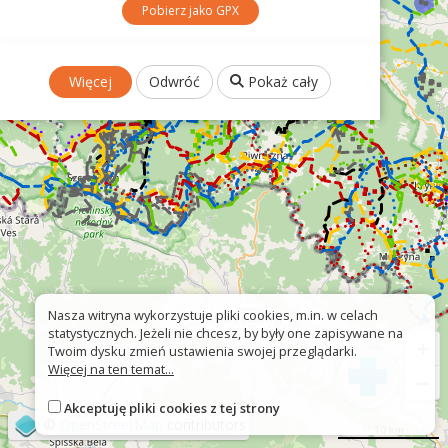
Pobierz jako GPX
Więcej
Odwróć
Pokaż cały
Nasza witryna wykorzystuje pliki cookies, m.in. w celach
statystycznych. Jeżeli nie chcesz, by były one zapisywane na
+
Twoim dysku zmień ustawienia swojej przeglądarki.
Więcej na ten temat...
−
Akceptuję pliki cookies z tej strony
©
OpenStreetMap
contributors
10 km