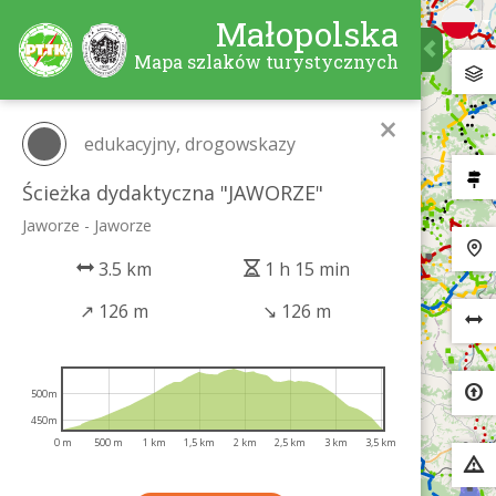
Małopolska
Mapa szlaków turystycznych
×
edukacyjny, drogowskazy
Ścieżka dydaktyczna "JAWORZE"
Jaworze - Jaworze
3.5 km
1 h 15 min
↗
126 m
↘
126 m
500m
450m
0 m
500 m
1 km
1,5 km
2 km
2,5 km
3 km
3,5 km