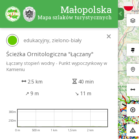
Małopolska
Mapa szlaków turystycznych
×
edukacyjny, zielono-biały
Ścieżka Ornitologiczna "Łączany"
Łączany stopień wodny - Punkt wypoczynkowy w
Kamieniu
2.5 km
40 min
↗
9 m
↘
11 m
300m
250m
0 m
500 m
1 km
1,5 km
2 km