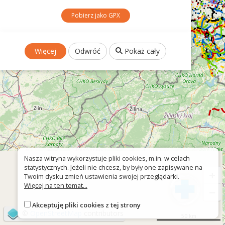
Pobierz jako GPX
Więcej
Odwróć
Pokaż cały
Nasza witryna wykorzystuje pliki cookies, m.in. w celach
statystycznych. Jeżeli nie chcesz, by były one zapisywane na
+
Twoim dysku zmień ustawienia swojej przeglądarki.
Więcej na ten temat...
−
Akceptuję pliki cookies z tej strony
©
OpenStreetMap
contributors
50 km