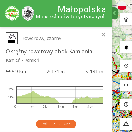
Małopolska
Mapa szlaków turystycznych
×
rowerowy, czarny
Okrężny rowerowy obok Kamienia
Kamień - Kamień
5.9 km
↗
131 m
↘
131 m
300m
250m
0 m
1 km
2 km
3 km
4 km
5 km
Pobierz jako GPX