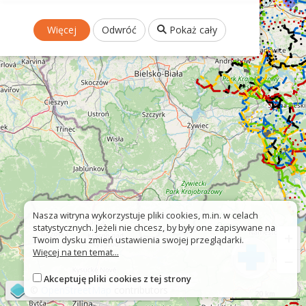
Więcej
Odwróć
Pokaż cały
Nasza witryna wykorzystuje pliki cookies, m.in. w celach
statystycznych. Jeżeli nie chcesz, by były one zapisywane na
+
Twoim dysku zmień ustawienia swojej przeglądarki.
Więcej na ten temat...
−
Akceptuję pliki cookies z tej strony
©
OpenStreetMap
contributors
20 km