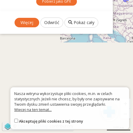
Pobierz jako GPX
Więcej
Odwróć
Pokaż cały
Nasza witryna wykorzystuje pliki cookies, m.in. w celach
statystycznych. Jeżeli nie chcesz, by były one zapisywane na
+
Twoim dysku zmień ustawienia swojej przeglądarki.
Więcej na ten temat...
−
Akceptuję pliki cookies z tej strony
©
OpenStreetMap
contributors
500 km