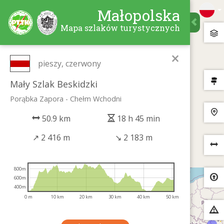
Małopolska
Mapa szlaków turystycznych
×
pieszy, czerwony
Mały Szlak Beskidzki
Porąbka Zapora - Chełm Wchodni
50.9 km
18 h 45 min
↗
2 416 m
↘
2 183 m
800m
600m
400m
0 m
10 km
20 km
30 km
40 km
50 km