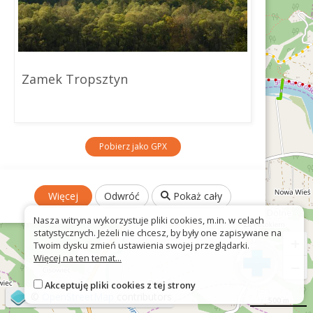
Zamek Tropsztyn
Pobierz jako GPX
Więcej
Odwróć
Pokaż cały
Nasza witryna wykorzystuje pliki cookies, m.in. w celach
statystycznych. Jeżeli nie chcesz, by były one zapisywane na
+
Twoim dysku zmień ustawienia swojej przeglądarki.
Więcej na ten temat...
−
Akceptuję pliki cookies z tej strony
©
OpenStreetMap
contributors
500 m