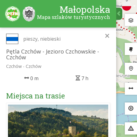
Małopolska
Mapa szlaków turystycznych
×
pieszy, niebieski
Pętla Czchów - Jezioro Czchowskie -
Czchów
Czchów - Czchów
0 m
7 h
Miejsca na trasie