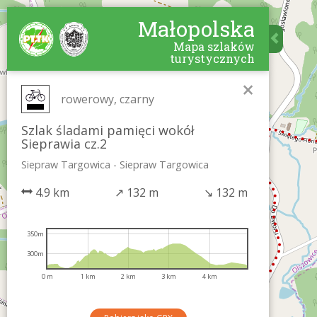
Małopolska
Mapa szlaków
turystycznych
×
rowerowy, czarny
Szlak śladami pamięci wokół
Sieprawia cz.2
Siepraw Targowica - Siepraw Targowica
4.9 km
↗
132 m
↘
132 m
350m
300m
0 m
1 km
2 km
3 km
4 km