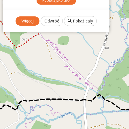
Pobierz jako GPX
Więcej
Odwróć
Pokaż cały