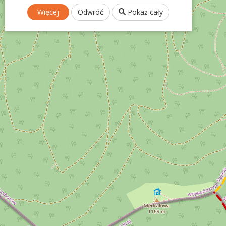
Więcej
Odwróć
Pokaż cały