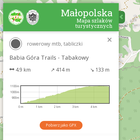
Małopolska
Mapa szlaków
turystycznych
×
rowerowy mtb, tabliczki
Babia Góra Trails - Tabakowy
4.9 km
↗
414 m
↘
133 m
1100m
1000m
900m
0 m
1 km
2 km
3 km
4 km
Pobierz jako GPX