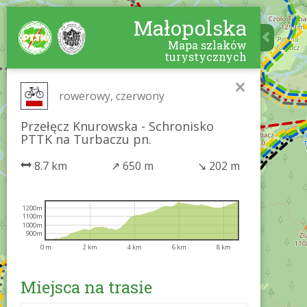
Małopolska
Mapa szlaków
turystycznych
×
rowerowy, czerwony
Przełęcz Knurowska - Schronisko
PTTK na Turbaczu pn.
8.7 km
↗
650 m
↘
202 m
1200m
1100m
1000m
900m
0 m
2 km
4 km
6 km
8 km
Miejsca na trasie