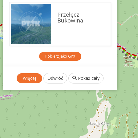
Przełęcz
Bukowina
Pobierz jako GPX
Więcej
Odwróć
Pokaż cały