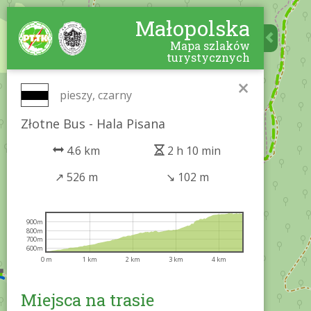
Małopolska
Mapa szlaków
turystycznych
×
pieszy, czarny
Złotne Bus - Hala Pisana
4.6 km
2 h 10 min
↗
526 m
↘
102 m
900m
800m
700m
600m
0 m
1 km
2 km
3 km
4 km
Miejsca na trasie