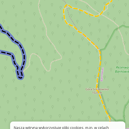
Nasza witryna wykorzystuje pliki cookies, m.in. w celach