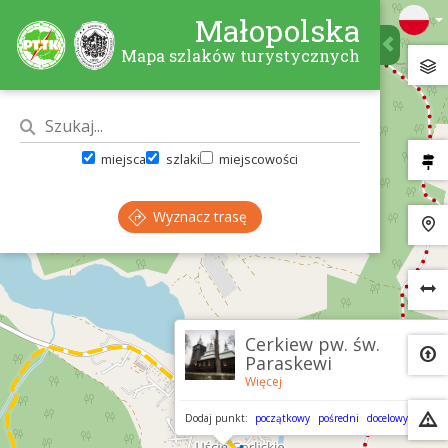
Małopolska
Mapa szlaków turystycznych
miejsca
szlaki
miejscowości
Wyznacz trasę
×
Cerkiew pw. św.
Paraskewi
Więcej
Dodaj punkt:
początkowy
pośredni
docelowy