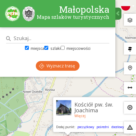
Małopolska
Mapa szlaków turystycznych
miejsca
szlaki
miejscowości
Wyznacz trasę
×
Kościół pw. św.
Joachima
Więcej
Dodaj punkt:
początkowy
pośredni
docelowy