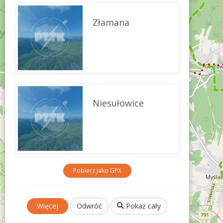
Złamana
Niesułowice
Pobierz jako GPX
Więcej
Odwróć
Pokaż cały