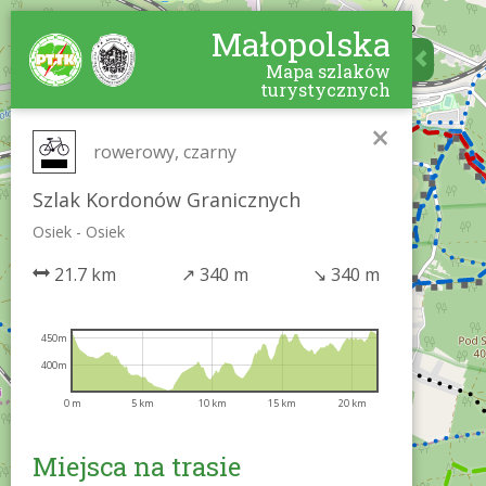
Małopolska
Mapa szlaków
turystycznych
×
rowerowy, czarny
Szlak Kordonów Granicznych
Osiek - Osiek
21.7 km
↗
340 m
↘
340 m
450m
400m
0 m
5 km
10 km
15 km
20 km
Miejsca na trasie