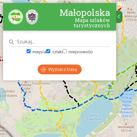
Małopolska
Mapa szlaków
turystycznych
miejsca
szlaki
miejscowości
Wyznacz trasę