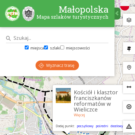
Małopolska
Mapa szlaków turystycznych
miejsca
szlaki
miejscowości
Wyznacz trasę
×
Kościół i klasztor
franciszkanów
reformatów w
Wieliczce
Więcej
Dodaj punkt:
początkowy
pośredni
docelowy