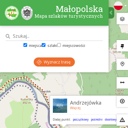
Małopolska
Mapa szlaków turystycznych
miejsca
szlaki
miejscowości
Wyznacz trasę
×
Andrzejówka
Więcej
Dodaj punkt:
początkowy
pośredni
docelowy