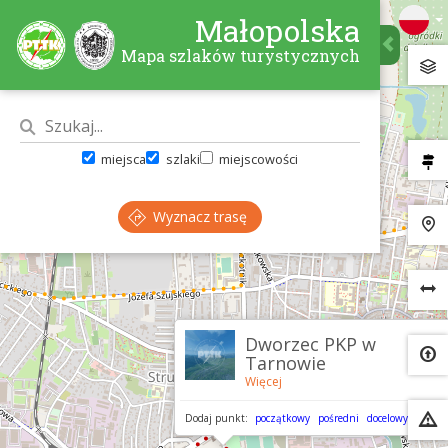
Małopolska
Mapa szlaków turystycznych
miejsca
szlaki
miejscowości
Wyznacz trasę
×
Dworzec PKP w
Tarnowie
Więcej
Dodaj punkt:
początkowy
pośredni
docelowy