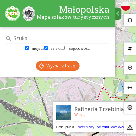
Małopolska
Mapa szlaków turystycznych
miejsca
szlaki
miejscowości
Wyznacz trasę
×
Rafineria Trzebinia
Więcej
Dodaj punkt:
początkowy
pośredni
docelowy