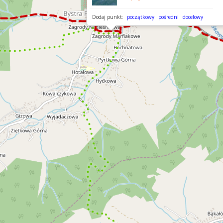
Dodaj punkt:
początkowy
pośredni
docelowy