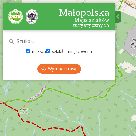
Małopolska
Mapa szlaków
turystycznych
miejsca
szlaki
miejscowości
Wyznacz trasę