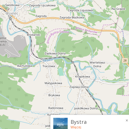
×
Bystra
Więcej