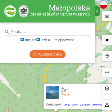
Małopolska
Mapa szlaków turystycznych
miejsca
szlaki
miejscowości
Wyznacz trasę
×
Żar
Więcej
Dodaj punkt:
początkowy
pośredni
docelowy