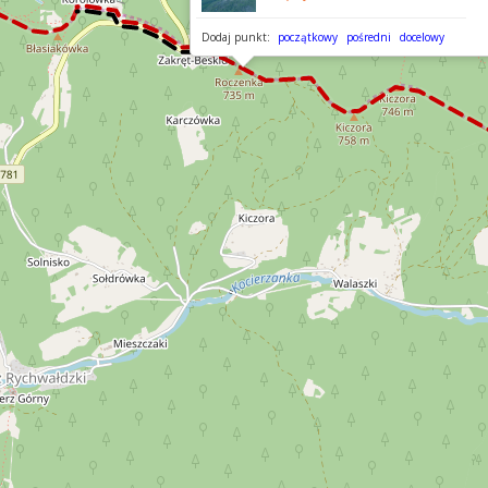
Dodaj punkt:
początkowy
pośredni
docelowy