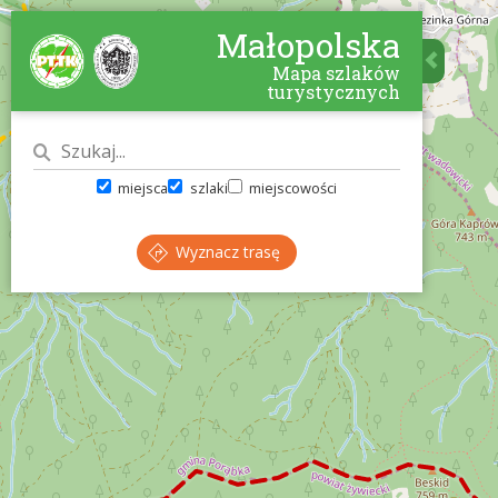
Małopolska
Mapa szlaków
turystycznych
miejsca
szlaki
miejscowości
Wyznacz trasę