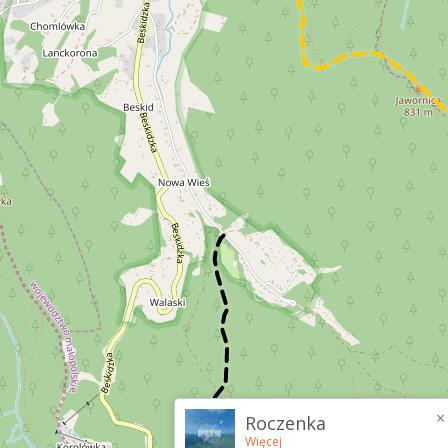
×
Roczenka
Więcej