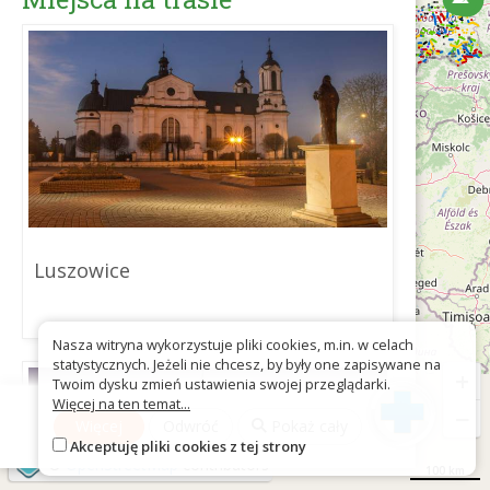
Luszowice
Nasza witryna wykorzystuje pliki cookies, m.in. w celach
statystycznych. Jeżeli nie chcesz, by były one zapisywane na
+
Twoim dysku zmień ustawienia swojej przeglądarki.
Więcej na ten temat...
−
Więcej
Odwróć
Pokaż cały
Akceptuję pliki cookies z tej strony
©
OpenStreetMap
contributors
100 km