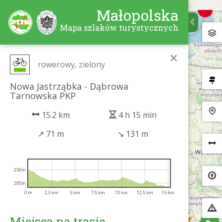
Małopolska
Mapa szlaków turystycznych
×
rowerowy, zielony
Nowa Jastrząbka - Dąbrowa
Tarnowska PKP
15.2 km
4 h 15 min
↗
71 m
↘
131 m
250m
200m
0 m
2,5 km
5 km
7,5 km
10 km
12,5 km
15 km
Miejsca na trasie