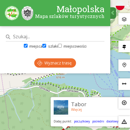
Małopolska
Mapa szlaków turystycznych
miejsca
szlaki
miejscowości
Wyznacz trasę
×
Tabor
Więcej
Dodaj punkt:
początkowy
pośredni
docelowy