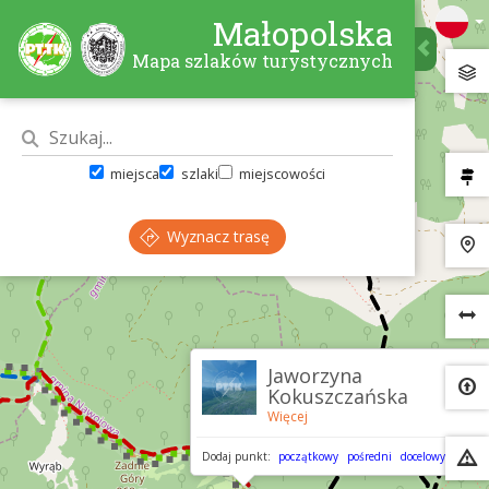
Małopolska
Mapa szlaków turystycznych
miejsca
szlaki
miejscowości
Wyznacz trasę
×
Jaworzyna
Kokuszczańska
Więcej
Dodaj punkt:
początkowy
pośredni
docelowy