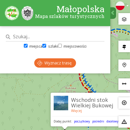
Małopolska
Mapa szlaków turystycznych
miejsca
szlaki
miejscowości
Wyznacz trasę
×
Wschodni stok
Wielkiej Bukowej
Więcej
Dodaj punkt:
początkowy
pośredni
docelowy