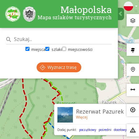
Małopolska
Mapa szlaków turystycznych
miejsca
szlaki
miejscowości
Wyznacz trasę
×
Rezerwat Pazurek
Więcej
Dodaj punkt:
początkowy
pośredni
docelowy