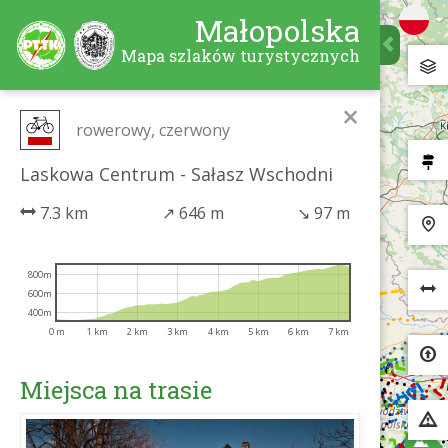
Małopolska
Mapa szlaków turystycznych
×
rowerowy, czerwony
Laskowa Centrum - Sałasz Wschodni
7.3 km
↗
646 m
↘
97 m
800m
600m
400m
0 m
1 km
2 km
3 km
4 km
5 km
6 km
7 km
Miejsca na trasie