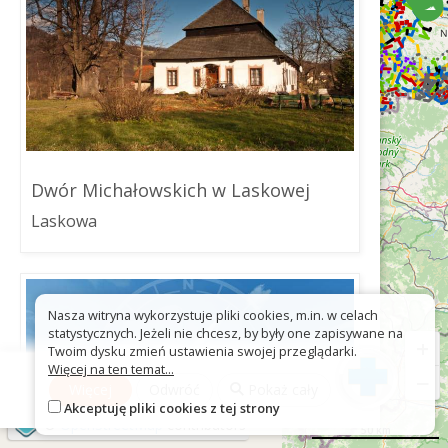
Dwór Michałowskich w Laskowej
Laskowa
Nasza witryna wykorzystuje pliki cookies, m.in. w celach
statystycznych. Jeżeli nie chcesz, by były one zapisywane na
+
Twoim dysku zmień ustawienia swojej przeglądarki.
Więcej na ten temat...
−
Więcej
Odwróć
Pokaż cały
Akceptuję pliki cookies z tej strony
©
OpenStreetMap
contributors
50 km