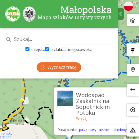
Małopolska
Mapa szlaków turystycznych
miejsca
szlaki
miejscowości
Wyznacz trasę
×
Wodospad
Zaskalnik na
Sopotnickim
Potoku
Więcej
Dodaj punkt:
początkowy
pośredni
docelowy