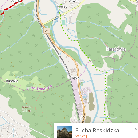
×
Sucha Beskidzka
Więcej