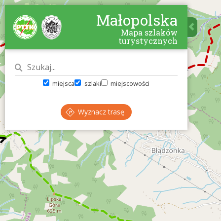
Małopolska
Mapa szlaków
turystycznych
miejsca
szlaki
miejscowości
Wyznacz trasę