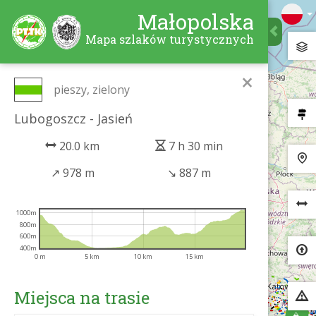
Małopolska
Mapa szlaków turystycznych
×
pieszy, zielony
Lubogoszcz - Jasień
20.0 km
7 h 30 min
↗
978 m
↘
887 m
1000m
800m
600m
400m
0 m
5 km
10 km
15 km
Miejsca na trasie