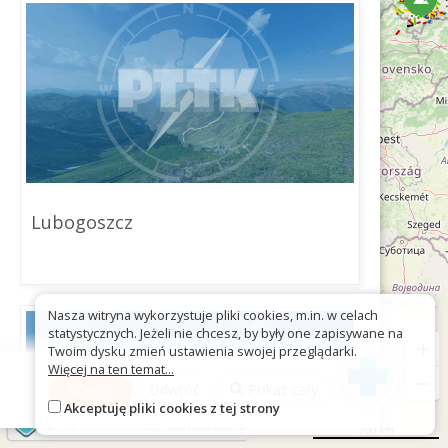
Lubogoszcz
Nasza witryna wykorzystuje pliki cookies, m.in. w celach
statystycznych. Jeżeli nie chcesz, by były one zapisywane na
+
Twoim dysku zmień ustawienia swojej przeglądarki.
Więcej na ten temat...
−
Więcej
Odwróć
Pokaż cały
Akceptuję pliki cookies z tej strony
©
OpenStreetMap
contributors
200 km