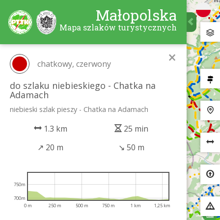
Małopolska
Mapa szlaków turystycznych
×
chatkowy, czerwony
do szlaku niebieskiego - Chatka na
Adamach
niebieski szlak pieszy - Chatka na Adamach
1.3 km
25 min
↗
20 m
↘
50 m
750m
700m
0 m
250 m
500 m
750 m
1 km
1,25 km