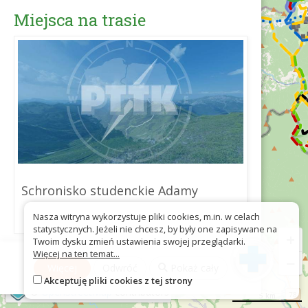
Miejsca na trasie
Schronisko studenckie Adamy
Nasza witryna wykorzystuje pliki cookies, m.in. w celach
statystycznych. Jeżeli nie chcesz, by były one zapisywane na
+
Twoim dysku zmień ustawienia swojej przeglądarki.
Więcej na ten temat...
Pobierz jako GPX
−
Więcej
Odwróć
Pokaż cały
Akceptuję pliki cookies z tej strony
©
OpenStreetMap
contributors
5 km