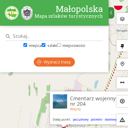
Małopolska
Mapa szlaków turystycznych
miejsca
szlaki
miejscowości
Wyznacz trasę
×
Cmentarz wojenny
nr 204
Więcej
Dodaj punkt:
początkowy
pośredni
docelowy