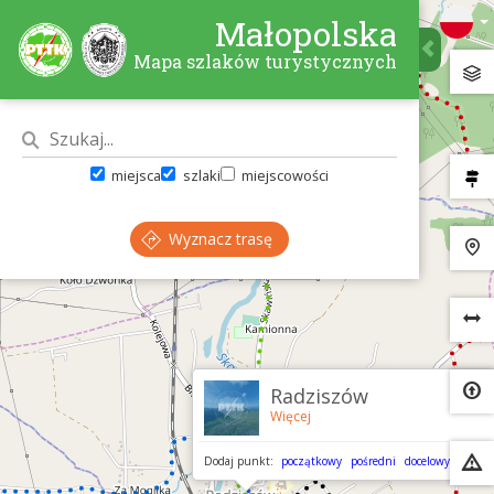
Małopolska
Mapa szlaków turystycznych
miejsca
szlaki
miejscowości
Wyznacz trasę
×
Radziszów
Więcej
Dodaj punkt:
początkowy
pośredni
docelowy