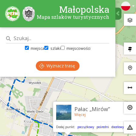
Małopolska
Mapa szlaków turystycznych
miejsca
szlaki
miejscowości
Wyznacz trasę
×
Pałac „Mirów”
Więcej
Dodaj punkt:
początkowy
pośredni
docelowy