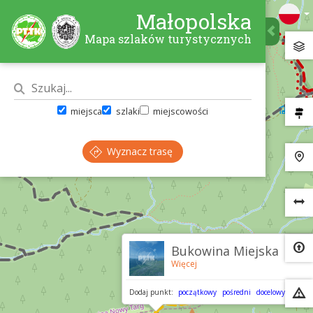
Małopolska
Mapa szlaków turystycznych
miejsca
szlaki
miejscowości
Wyznacz trasę
×
Bukowina Miejska
Więcej
Dodaj punkt:
początkowy
pośredni
docelowy