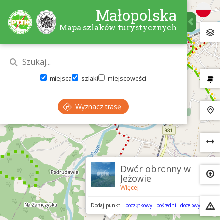
Małopolska
Mapa szlaków turystycznych
miejsca
szlaki
miejscowości
Wyznacz trasę
×
Dwór obronny w
Jeżowie
Więcej
Dodaj punkt:
początkowy
pośredni
docelowy