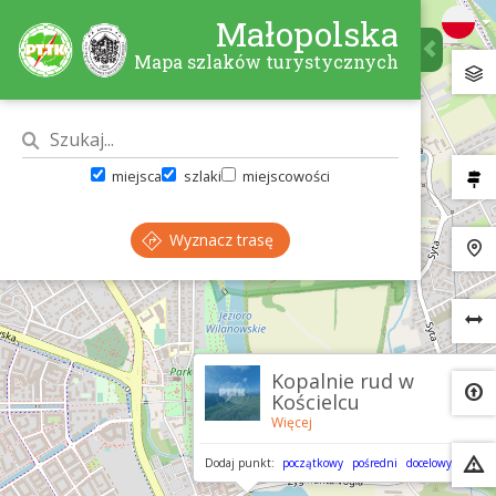
Małopolska
Mapa szlaków turystycznych
miejsca
szlaki
miejscowości
Wyznacz trasę
×
Kopalnie rud w
Kościelcu
Więcej
Dodaj punkt:
początkowy
pośredni
docelowy