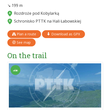
↘ 199 m
Rozdroże pod Kobylarką
Schronisko PTTK na Hali Łabowskiej
Plan a route
Download as GPX
See map
On the trail