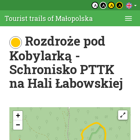
A
A
A
A
Tourist trails of Małopolska
Togg
navi
Rozdroże pod
Kobylarką -
Schronisko PTTK
na Hali Łabowskiej
+
−