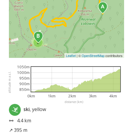
2
Leaflet
|
©
OpenStreetMap
contributors
1050m
1000m
altitude m a.s.l.
950m
900m
850m
0km
1km
2km
3km
4km
distance (km)
ski
, yellow
4.4 km
↗ 395 m