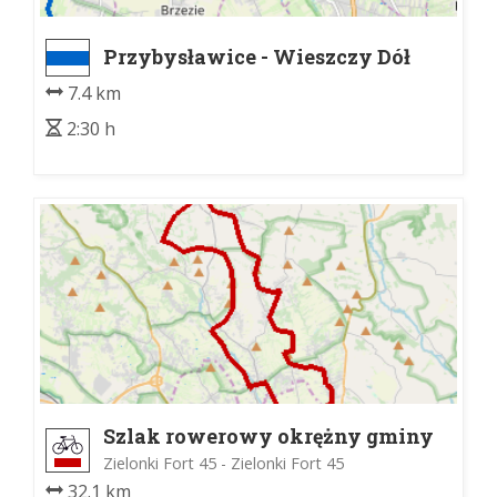
Przybysławice - Wieszczy Dół
7.4 km
2:30 h
Szlak rowerowy okrężny gminy
Zielonki
Zielonki Fort 45 - Zielonki Fort 45
32.1 km