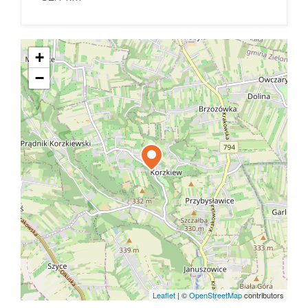
+
−
Leaflet
|
©
OpenStreetMap
contributors