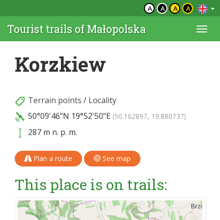
A
A
A
A
Tourist trails of Małopolska
Togg
navi
Korzkiew
Terrain points
/
Locality
50°09'46"N
19°52'50"E
(50.162897, 19.880737)
287 m n. p. m.
Plan a route
See map
This place is on trails: