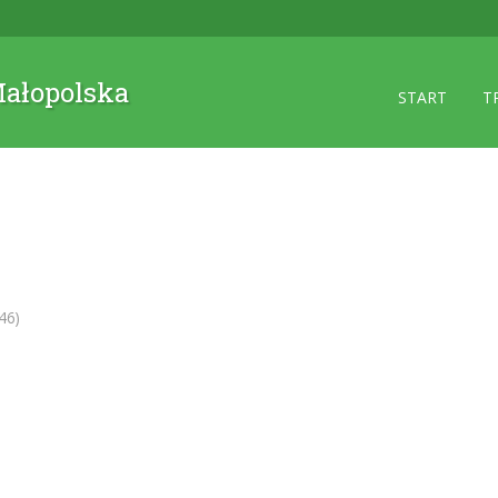
 Małopolska
START
T
46)