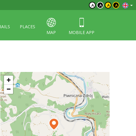
A
A
A
A
RAILS
PLACES
MAP
MOBILE APP
+
−