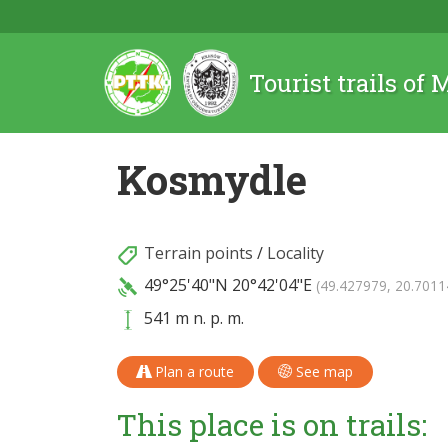
Tourist trails of
Kosmydle
Terrain points
/
Locality
49°25'40"N
20°42'04"E
(49.427979, 20.7011
541 m n. p. m.
Plan a route
See map
This place is on trails: