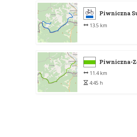
Piwniczna Su
13.5 km
Piwniczna-Zd
11.4 km
4:45 h