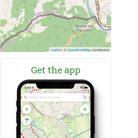
Leaflet
|
©
OpenStreetMap
contributors
Get the app