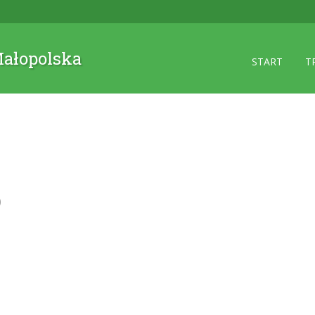
 Małopolska
START
T
)