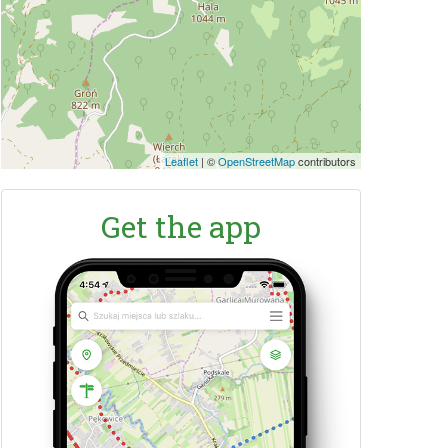
Leaflet
|
©
OpenStreetMap
contributors
Get the app