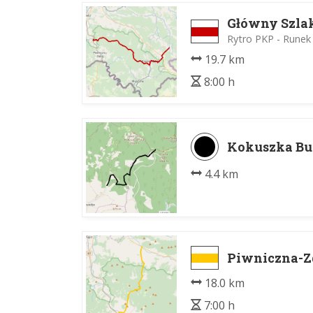
Główny Szla
Rytro PKP - Runek
19.7 km
8:00 h
Kokuszka Bus
4.4 km
Piwniczna-Z
18.0 km
7:00 h