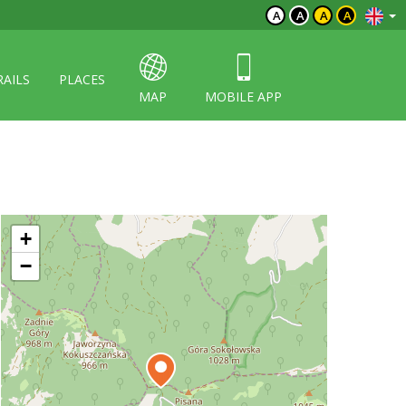
A
A
A
A
RAILS
PLACES
MAP
MOBILE APP
+
−