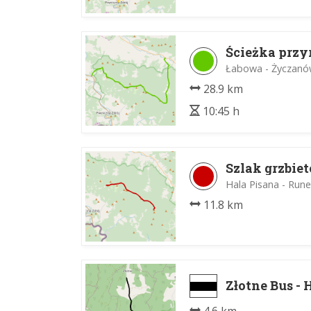
Ścieżka przy
Łabowa - Życzan
28.9 km
10:45 h
Szlak grzbi
Hala Pisana - Run
11.8 km
Złotne Bus - 
4.6 km