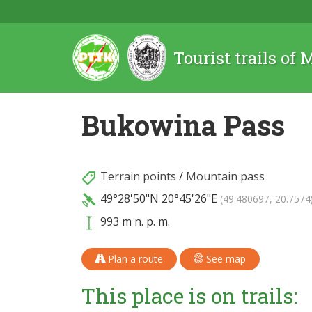
Tourist trails of
Bukowina Pass
Terrain points
/
Mountain pass
49°28'50"N
20°45'26"E
(49.480697, 20.7574
993 m n. p. m.
Plan a route
See map
This place is on trails: