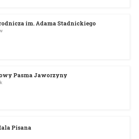
rodnicza im. Adama Stadnickiego
ów
etowy Pasma Jaworzyny
ek
Hala Pisana