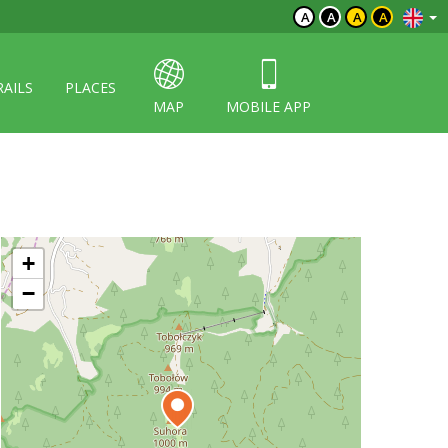
A
A
A
A
RAILS
PLACES
MAP
MOBILE APP
+
−