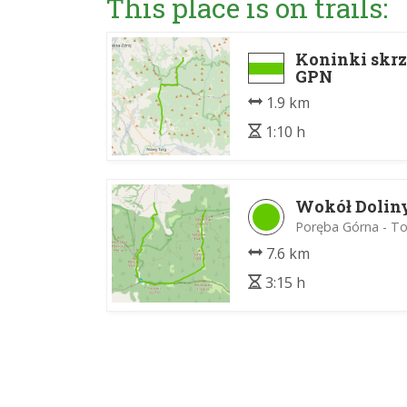
This place is on trails:
Koninki skrz
GPN
1.9 km
1:10 h
Wokół Dolin
Poręba Górna - T
7.6 km
3:15 h