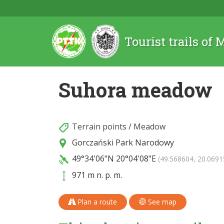
Tourist trails of
Suhora meadow
Terrain points
/
Meadow
Gorczański Park Narodowy
49°34'06"N
20°04'08"E
(49.568604, 20.0691
971 m n. p. m.
Plan a route
See map