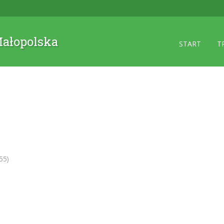
 Małopolska
START
T
55)