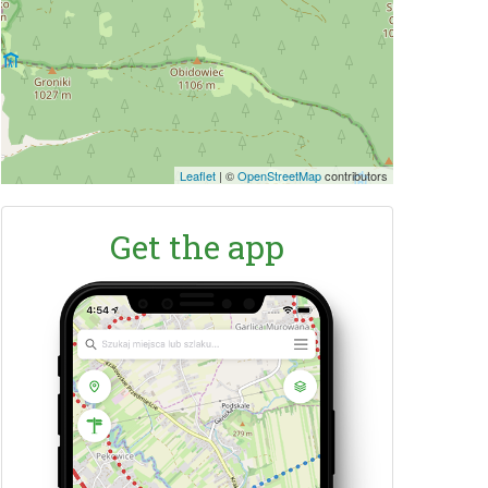
Leaflet
|
©
OpenStreetMap
contributors
Get the app