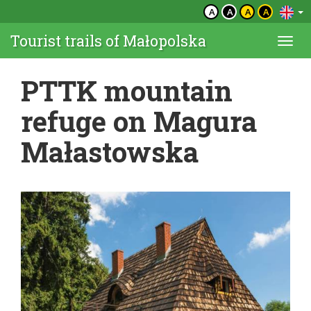
A
A
A
A
Tourist trails of Małopolska
Togg
navi
PTTK mountain
refuge on Magura
Małastowska