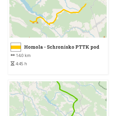
Homola - Schronisko PTTK pod
Magurą Małastowską
14.0 km
4:45 h