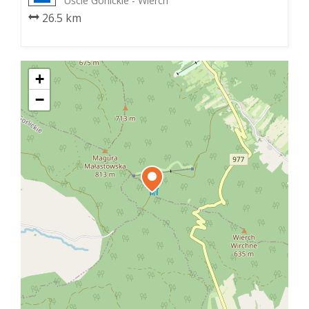
Uście Gorlickie - Wierch
26.5 km
+
−