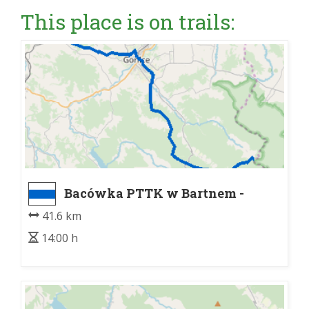
This place is on trails:
Bacówka PTTK w Bartnem -
Szalowa PKP
41.6 km
14:00 h