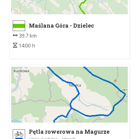
Maślana Góra - Dzielec
39.7 km
14:00 h
Pętla rowerowa na Magurze
Małastowskiej