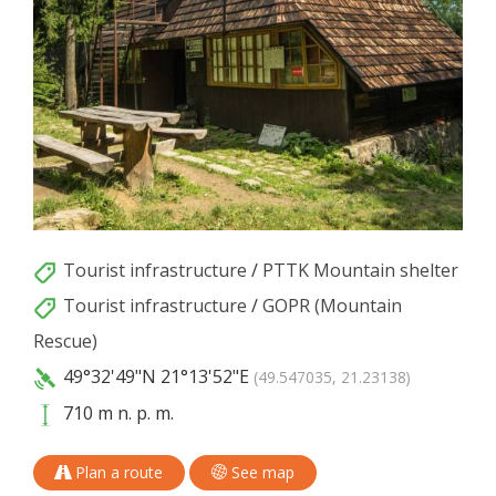
Tourist infrastructure
/
PTTK Mountain shelter
Tourist infrastructure
/
GOPR (Mountain
Rescue)
49°32'49"N
21°13'52"E
(49.547035, 21.23138)
710 m n. p. m.
Plan a route
See map