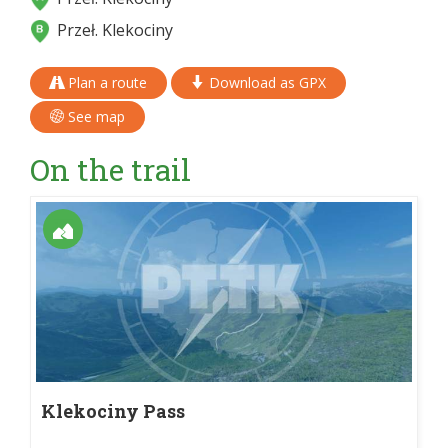
Przeł. Klekociny
Plan a route
Download as GPX
See map
On the trail
Klekociny Pass