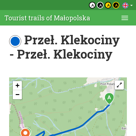
A
A
A
A
Tourist trails of Małopolska
Togg
navi
Przeł. Klekociny
- Przeł. Klekociny
+
−