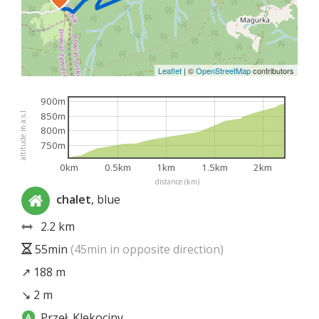
Leaflet
|
©
OpenStreetMap
contributors
900m
altitude m a.s.l.
850m
800m
750m
0km
0.5km
1km
1.5km
2km
distance (km)
chalet
, blue
2.2 km
55min
(45min in opposite direction)
↗ 188 m
↘ 2 m
Przeł. Klekociny