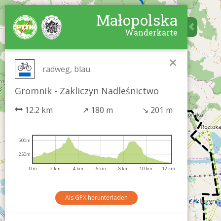
Małopolska
Wanderkarte
×
radweg, blau
Gromnik - Zakliczyn Nadleśnictwo
12.2 km
↗
180 m
↘
201 m
300m
250m
0 m
2 km
4 km
6 km
8 km
10 km
12 km
Als GPX herunterladen