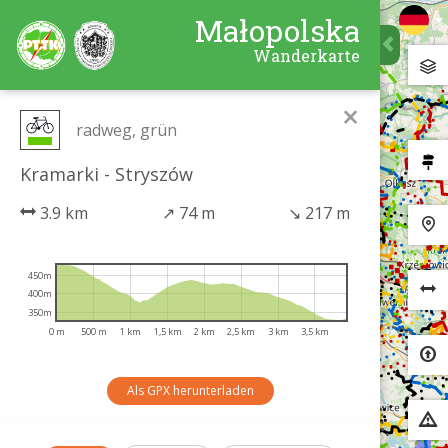
Małopolska
Wanderkarte
×
radweg, grün
Kramarki - Stryszów
3.9 km
↗
74 m
↘
217 m
450m
400m
350m
0 m
500 m
1 km
1,5 km
2 km
2,5 km
3 km
3,5 km
Als GPX herunterladen