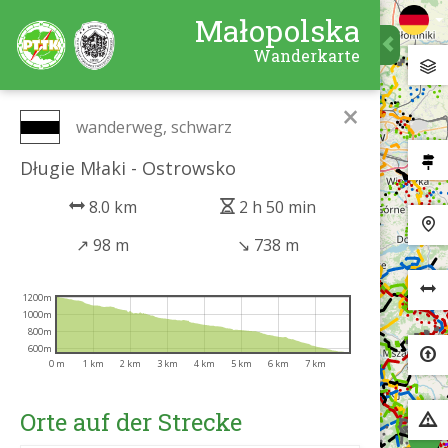
Małopolska
Wanderkarte
×
wanderweg, schwarz
Długie Młaki - Ostrowsko
8.0 km
2 h 50 min
↗
98 m
↘
738 m
1200m
1000m
800m
600m
0 m
1 km
2 km
3 km
4 km
5 km
6 km
7 km
Orte auf der Strecke